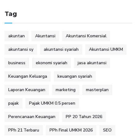
Tag
akuntan
Akuntansi
Akuntansi Komersial
akuntansi sy
akuntansi syariah
Akuntansi UMKM
business
ekonomi syariah
jasa akuntansi
Keuangan Keluarga
keuangan syariah
Laporan Keuangan
marketing
masterplan
pajak
Pajak UMKM 0.5 persen
Perencanaan Keuangan
PP 20 Tahun 2026
PPh 21 Terbaru
PPh Final UMKM 2026
SEO