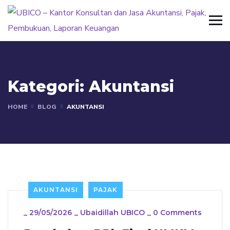
Kategori:
Akuntansi
HOME
BLOG
AKUNTANSI
AKUNTANSI
PAJAK
_
29/05/2026
_
Ubaidillah UBICO
_
0 Comments