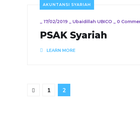
AKUNTANSI SYARIAH
_
17/02/2019
_
Ubaidillah UBICO
_
0 Comme
PSAK Syariah
LEARN MORE
1
2