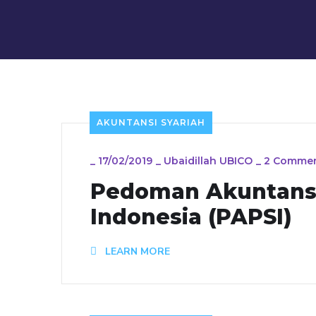
AKUNTANSI SYARIAH
_
17/02/2019
_
Ubaidillah UBICO
_
2 Comme
Pedoman Akuntansi
Indonesia (PAPSI)
LEARN MORE