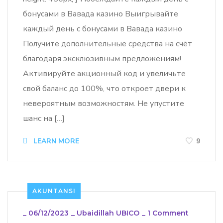
бонусами в Вавада казино Выигрывайте
каждый день с бонусами в Вавада казино
Получите дополнительные средства на счёт
благодаря эксклюзивным предложениям!
Активируйте акционный код и увеличьте
свой баланс до 100%, что откроет двери к
невероятным возможностям. Не упустите
шанс на […]
LEARN MORE
9
AKUNTANSI
_
06/12/2023
_
Ubaidillah UBICO
_
1 Comment