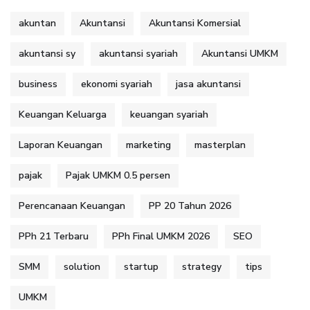
akuntan
Akuntansi
Akuntansi Komersial
akuntansi sy
akuntansi syariah
Akuntansi UMKM
business
ekonomi syariah
jasa akuntansi
Keuangan Keluarga
keuangan syariah
Laporan Keuangan
marketing
masterplan
pajak
Pajak UMKM 0.5 persen
Perencanaan Keuangan
PP 20 Tahun 2026
PPh 21 Terbaru
PPh Final UMKM 2026
SEO
SMM
solution
startup
strategy
tips
UMKM