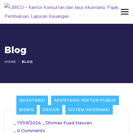
Blog
HOME
BLOG
AKUNTANSI
AKUNTANSI SEKTOR PUBLIK
BISNIS
DESIGN
SISTEM INFORMASI
_
17/09/2024
_
Dhimas Fuad Hassan
_
0 Comments