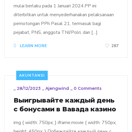
mulai berlaku pada 1 Januari 2024.PP ini
diterbitkan untuk menyederhanakan pelaksanaan
pemotongan PPh Pasal 21, termasuk bagi
pejabat, PNS, anggota TNI/Polri, dan […]
LEARN MORE
287
AKUNTANSI
_
28/12/2023
_
Ajengwind
_
0 Comments
Выигрывайте каждый день
с бонусами в Вавада казино
img { width: 750px; } iframe.movie { width: 750px;
height: 450px; } Побеждайте каждый день с