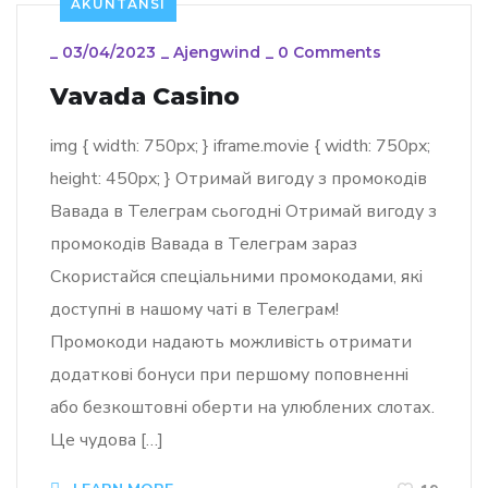
AKUNTANSI
_
03/04/2023
_
Ajengwind
_
0 Comments
Vavada Casino
img { width: 750px; } iframe.movie { width: 750px;
height: 450px; } Отримай вигоду з промокодів
Вавада в Телеграм сьогодні Отримай вигоду з
промокодів Вавада в Телеграм зараз
Скористайся спеціальними промокодами, які
доступні в нашому чаті в Телеграм!
Промокоди надають можливість отримати
додаткові бонуси при першому поповненні
або безкоштовні оберти на улюблених слотах.
Це чудова […]