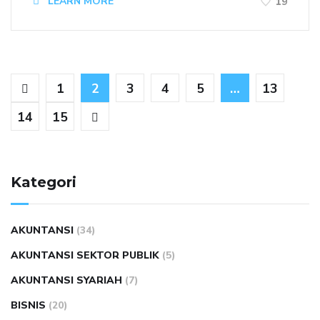
LEARN MORE
19
1
2
3
4
5
…
13
14
15
Kategori
AKUNTANSI
(34)
AKUNTANSI SEKTOR PUBLIK
(5)
AKUNTANSI SYARIAH
(7)
BISNIS
(20)